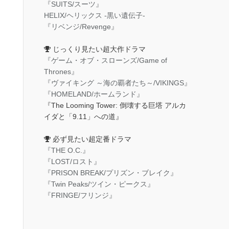
『SUITS/スーツ』
HELIX/ヘリックス -黒い遺伝子-
『リベンジ/Revenge』
じっくり見たい超大作ドラマ
『ゲーム・オブ・スローンズ/Game of
Thrones』
『ヴァイキング ～海の覇者たち～/VIKINGS』
『HOMELAND/ホームランド』
『The Looming Tower: 倒壊する巨塔 アルカ
イダと「9.11」への道』
必ず見たい超定番ドラマ
『THE O.C.』
『LOST/ロスト』
『PRISON BREAK/プリズン・ブレイク』
『Twin Peaks/ツイン・ピークス』
『FRINGE/フリンジ』