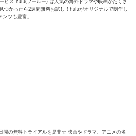
ービス"hulu(フールー)"は人気の海外ドラマや映画がたくさ
見つかったら2週間無料お試し！huluがオリジナルで制作し
テンツも豊富。
日間の無料トライアルを是非☆ 映画やドラマ、アニメの名