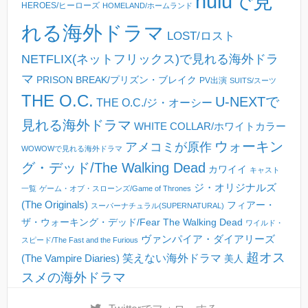
huluで見
HEROES/ヒーローズ
HOMELAND/ホームランド
れる海外ドラマ
LOST/ロスト
NETFLIX(ネットフリックス)で見れる海外ドラ
マ
PRISON BREAK/プリズン・ブレイク
PV出演
SUITS/スーツ
THE O.C.
U-NEXTで
THE O.C./ジ・オーシー
見れる海外ドラマ
WHITE COLLAR/ホワイトカラー
ウォーキン
アメコミが原作
WOWOWで見れる海外ドラマ
グ・デッド/The Walking Dead
カワイイ
キャスト
ジ・オリジナルズ
一覧
ゲーム・オブ・スローンズ/Game of Thrones
(The Originals)
フィアー・
スーパーナチュラル(SUPERNATURAL)
ザ・ウォーキング・デッド/Fear The Walking Dead
ワイルド・
ヴァンパイア・ダイアリーズ
スピード/The Fast and the Furious
超オス
(The Vampire Diaries)
笑えない海外ドラマ
美人
スメの海外ドラマ