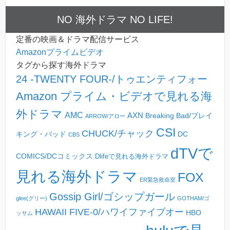
NO 海外ドラマ NO LIFE!
定番の映画＆ドラマ配信サービス
Amazonプライムビデオ
タグから探す海外ドラマ
24 -TWENTY FOUR-/トゥエンティフォー
Amazon プライム・ビデオで見れる海
外ドラマ
AMC
AXN
Breaking Bad/ブレイ
ARROW/アロー
CSI
CHUCK/チャック
キング・バッド
DC
CBS
dTVで
COMICS/DCコミックス
Dlifeで見れる海外ドラマ
見れる海外ドラマ
FOX
ER緊急救命室
Gossip Girl/ゴシップガール
glee(グリー)
GOTHAM/ゴ
HAWAII FIVE-0/ハワイファイブオー
HBO
ッサム