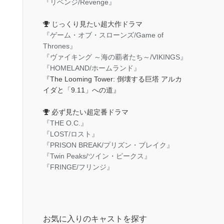
『リベンジ/Revenge』
じっくり見たい超大作ドラマ
『ゲーム・オブ・スローンズ/Game of
Thrones』
『ヴァイキング ～海の覇者たち～/VIKINGS』
『HOMELAND/ホームランド』
『The Looming Tower: 倒壊する巨塔 アルカ
イダと「9.11」への道』
必ず見たい超定番ドラマ
『THE O.C.』
『LOST/ロスト』
『PRISON BREAK/プリズン・ブレイク』
『Twin Peaks/ツイン・ピークス』
『FRINGE/フリンジ』
お気に入りのキャストを探す