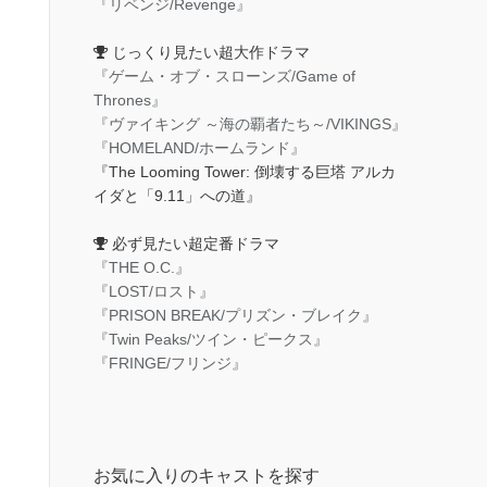
『リベンジ/Revenge』
じっくり見たい超大作ドラマ
『ゲーム・オブ・スローンズ/Game of
Thrones』
『ヴァイキング ～海の覇者たち～/VIKINGS』
『HOMELAND/ホームランド』
『The Looming Tower: 倒壊する巨塔 アルカ
イダと「9.11」への道』
必ず見たい超定番ドラマ
『THE O.C.』
『LOST/ロスト』
『PRISON BREAK/プリズン・ブレイク』
『Twin Peaks/ツイン・ピークス』
『FRINGE/フリンジ』
お気に入りのキャストを探す