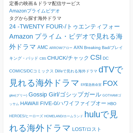
定番の映画＆ドラマ配信サービス
Amazonプライムビデオ
タグから探す海外ドラマ
24 -TWENTY FOUR-/トゥエンティフォー
Amazon プライム・ビデオで見れる海
外ドラマ
AMC
AXN
Breaking Bad/ブレイ
ARROW/アロー
CSI
CHUCK/チャック
キング・バッド
DC
CBS
dTVで
COMICS/DCコミックス
Dlifeで見れる海外ドラマ
見れる海外ドラマ
FOX
ER緊急救命室
Gossip Girl/ゴシップガール
glee(グリー)
GOTHAM/ゴ
HAWAII FIVE-0/ハワイファイブオー
HBO
ッサム
huluで見
HEROES/ヒーローズ
HOMELAND/ホームランド
れる海外ドラマ
LOST/ロスト