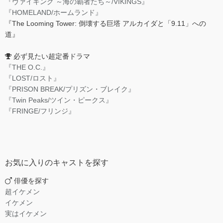
『ヴァイキング ～海の覇者たち～/VIKINGS』
『HOMELAND/ホームランド』
『The Looming Tower: 倒壊する巨塔 アルカイダと「9.11」への
道』
必ず見たい超定番ドラマ
『THE O.C.』
『LOST/ロスト』
『PRISON BREAK/プリズン・ブレイク』
『Twin Peaks/ツイン・ピークス』
『FRINGE/フリンジ』
お気に入りのキャストを探す
俳優を探す
超イケメン
イケメン
実はイケメン