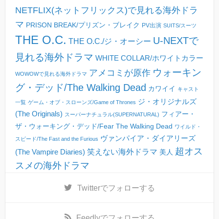
NETFLIX(ネットフリックス)で見れる海外ドラ
マ
PRISON BREAK/プリズン・ブレイク
PV出演
SUITS/スーツ
THE O.C.
U-NEXTで
THE O.C./ジ・オーシー
見れる海外ドラマ
WHITE COLLAR/ホワイトカラー
ウォーキン
アメコミが原作
WOWOWで見れる海外ドラマ
グ・デッド/The Walking Dead
カワイイ
キャスト
ジ・オリジナルズ
一覧
ゲーム・オブ・スローンズ/Game of Thrones
(The Originals)
フィアー・
スーパーナチュラル(SUPERNATURAL)
ザ・ウォーキング・デッド/Fear The Walking Dead
ワイルド・
ヴァンパイア・ダイアリーズ
スピード/The Fast and the Furious
超オス
(The Vampire Diaries)
笑えない海外ドラマ
美人
スメの海外ドラマ
Twitter
でフォローする
Feedly
でフォローする