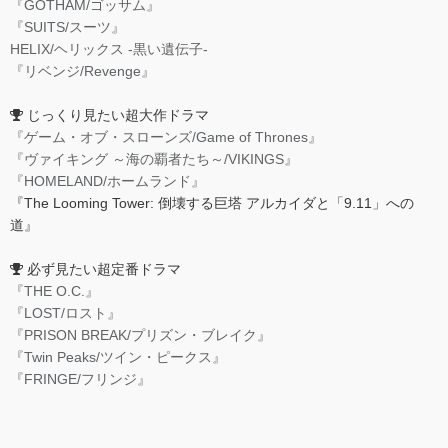
『GOTHAM/ゴッサム』
『SUITS/スーツ』
HELIX/ヘリックス -黒い遺伝子-
『リベンジ/Revenge』
じっくり見たい超大作ドラマ
『ゲーム・オブ・スローンズ/Game of Thrones』
『ヴァイキング ～海の覇者たち～/VIKINGS』
『HOMELAND/ホームランド』
『The Looming Tower: 倒壊する巨塔 アルカイダと「9.11」への
道』
必ず見たい超定番ドラマ
『THE O.C.』
『LOST/ロスト』
『PRISON BREAK/プリズン・ブレイク』
『Twin Peaks/ツイン・ピークス』
『FRINGE/フリンジ』