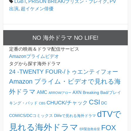
LGBT
,
PRISON BREAK/プリズン・ブレイク
,
PV
出演
,
超イケメン俳優
NO 海外ドラマ NO LIFE!
定番の映画＆ドラマ配信サービス
Amazonプライムビデオ
タグから探す海外ドラマ
24 -TWENTY FOUR-/トゥエンティフォー
Amazon プライム・ビデオで見れる海
外ドラマ
AMC
AXN
Breaking Bad/ブレイ
ARROW/アロー
CSI
CHUCK/チャック
キング・バッド
DC
CBS
dTVで
COMICS/DCコミックス
Dlifeで見れる海外ドラマ
見れる海外ドラマ
FOX
ER緊急救命室