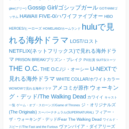
Gossip Girl/ゴシップガール
glee(グリー)
GOTHAM/ゴ
HAWAII FIVE-0/ハワイファイブオー
HBO
ッサム
huluで見
HEROES/ヒーローズ
HOMELAND/ホームランド
れる海外ドラマ
LOST/ロスト
NETFLIX(ネットフリックス)で見れる海外ドラ
マ
PRISON BREAK/プリズン・ブレイク
PV出演
SUITS/スーツ
THE O.C.
U-NEXTで
THE O.C./ジ・オーシー
見れる海外ドラマ
WHITE COLLAR/ホワイトカラー
ウォーキン
アメコミが原作
WOWOWで見れる海外ドラマ
グ・デッド/The Walking Dead
カワイイ
キャスト
ジ・オリジナルズ
一覧
ゲーム・オブ・スローンズ/Game of Thrones
(The Originals)
フィアー・
スーパーナチュラル(SUPERNATURAL)
ザ・ウォーキング・デッド/Fear The Walking Dead
ワイルド・
ヴァンパイア・ダイアリーズ
スピード/The Fast and the Furious