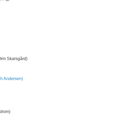
 Skarsgård)
ndersen)
rom)