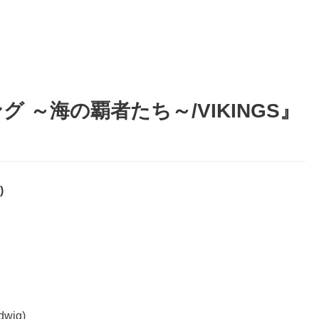
 ～海の覇者たち～/VIKINGS』
)
wig)