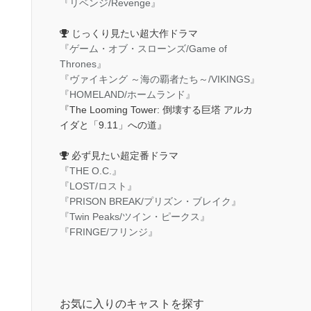
『リベンジ/Revenge』
じっくり見たい超大作ドラマ
『ゲーム・オブ・スローンズ/Game of
Thrones』
『ヴァイキング ～海の覇者たち～/VIKINGS』
『HOMELAND/ホームランド』
『The Looming Tower: 倒壊する巨塔 アルカ
イダと「9.11」への道』
必ず見たい超定番ドラマ
『THE O.C.』
『LOST/ロスト』
『PRISON BREAK/プリズン・ブレイク』
『Twin Peaks/ツイン・ピークス』
『FRINGE/フリンジ』
お気に入りのキャストを探す