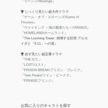
『リベンジ/Revenge』
じっくり見たい超大作ドラマ
『ゲーム・オブ・スローンズ/Game of
Thrones』
『ヴァイキング ～海の覇者たち～/VIKINGS』
『HOMELAND/ホームランド』
『The Looming Tower: 倒壊する巨塔 アルカ
イダと「9.11」への道』
必ず見たい超定番ドラマ
『THE O.C.』
『LOST/ロスト』
『PRISON BREAK/プリズン・ブレイク』
『Twin Peaks/ツイン・ピークス』
『FRINGE/フリンジ』
お気に入りのキャストを探す