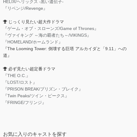
HELIX/ヘリックス -黒い遺伝子-
『リベンジ/Revenge』
じっくり見たい超大作ドラマ
『ゲーム・オブ・スローンズ/Game of Thrones』
『ヴァイキング ～海の覇者たち～/VIKINGS』
『HOMELAND/ホームランド』
『The Looming Tower: 倒壊する巨塔 アルカイダと「9.11」への
道』
必ず見たい超定番ドラマ
『THE O.C.』
『LOST/ロスト』
『PRISON BREAK/プリズン・ブレイク』
『Twin Peaks/ツイン・ピークス』
『FRINGE/フリンジ』
お気に入りのキャストを探す