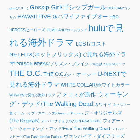
Gossip Girl/ゴシップガール
glee(グリー)
GOTHAM/ゴッ
HAWAII FIVE-0/ハワイファイブオー
HBO
サム
huluで見
HEROES/ヒーローズ
HOMELAND/ホームランド
れる海外ドラマ
LOST/ロスト
NETFLIX(ネットフリックス)で見れる海外ドラ
マ
PRISON BREAK/プリズン・ブレイク
PV出演
SUITS/スーツ
THE O.C.
U-NEXTで
THE O.C./ジ・オーシー
見れる海外ドラマ
WHITE COLLAR/ホワイトカラー
ウォーキン
アメコミが原作
WOWOWで見れる海外ドラマ
グ・デッド/The Walking Dead
カワイイ
キャスト一
ジ・オリジナルズ
覧
ゲーム・オブ・スローンズ/Game of Thrones
(The Originals)
フィアー・
スーパーナチュラル(SUPERNATURAL)
ザ・ウォーキング・デッド/Fear The Walking Dead
ワイルド・
ヴァンパイア・ダイアリーズ
スピード/The Fast and the Furious