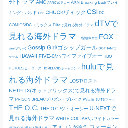
外ドラマ
AMC
AXN
Breaking Bad/ブレイ
ARROW/アロー
CSI
CHUCK/チャック
キング・バッド
DC
CBS
dTVで
COMICS/DCコミックス
Dlifeで見れる海外ドラマ
見れる海外ドラマ
FOX
ER緊急救命室
Gossip Girl/ゴシップガール
glee(グリー)
GOTHAM/ゴ
HAWAII FIVE-0/ハワイファイブオー
HBO
ッサム
huluで見
HEROES/ヒーローズ
HOMELAND/ホームランド
れる海外ドラマ
LOST/ロスト
NETFLIX(ネットフリックス)で見れる海外ドラ
マ
PRISON BREAK/プリズン・ブレイク
PV出演
SUITS/スーツ
THE O.C.
U-NEXTで
THE O.C./ジ・オーシー
見れる海外ドラマ
WHITE COLLAR/ホワイトカラー
ウォーキン
アメコミが原作
WOWOWで見れる海外ドラマ