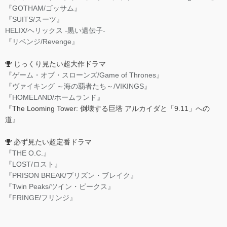
『GOTHAM/ゴッサム』
『SUITS/スーツ』
HELIX/ヘリックス -黒い遺伝子-
『リベンジ/Revenge』
じっくり見たい超大作ドラマ
『ゲーム・オブ・スローンズ/Game of Thrones』
『ヴァイキング ～海の覇者たち～/VIKINGS』
『HOMELAND/ホームランド』
『The Looming Tower: 倒壊する巨塔 アルカイダと「9.11」への
道』
必ず見たい超定番ドラマ
『THE O.C.』
『LOST/ロスト』
『PRISON BREAK/プリズン・ブレイク』
『Twin Peaks/ツイン・ピークス』
『FRINGE/フリンジ』