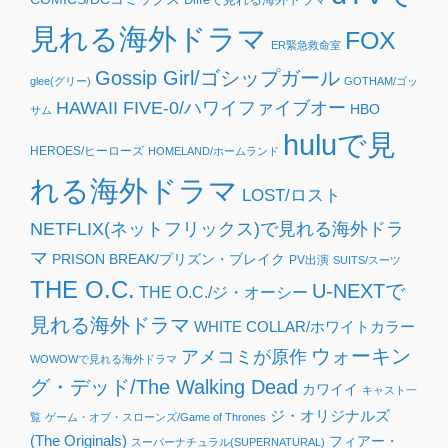
見れる海外ドラマ
FOX
ER緊急救命室
Gossip Girl/ゴシップガール
glee(グリー)
GOTHAM/ゴッ
HAWAII FIVE-0/ハワイファイブオー
HBO
サム
huluで見
HEROES/ヒーローズ
HOMELAND/ホームランド
れる海外ドラマ
LOST/ロスト
NETFLIX(ネットフリックス)で見れる海外ドラ
マ
PRISON BREAK/プリズン・ブレイク
PV出演
SUITS/スーツ
THE O.C.
U-NEXTで
THE O.C./ジ・オーシー
見れる海外ドラマ
WHITE COLLAR/ホワイトカラー
ウォーキン
アメコミが原作
WOWOWで見れる海外ドラマ
グ・デッド/The Walking Dead
カワイイ
キャスト一
ジ・オリジナルズ
覧
ゲーム・オブ・スローンズ/Game of Thrones
(The Originals)
フィアー・
スーパーナチュラル(SUPERNATURAL)