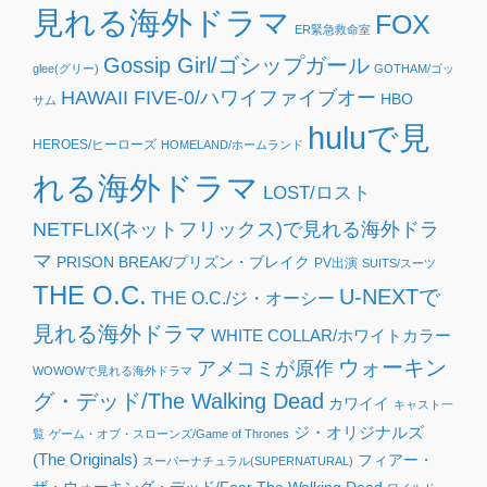
見れる海外ドラマ
FOX
ER緊急救命室
Gossip Girl/ゴシップガール
glee(グリー)
GOTHAM/ゴッ
HAWAII FIVE-0/ハワイファイブオー
HBO
サム
huluで見
HEROES/ヒーローズ
HOMELAND/ホームランド
れる海外ドラマ
LOST/ロスト
NETFLIX(ネットフリックス)で見れる海外ドラ
マ
PRISON BREAK/プリズン・ブレイク
PV出演
SUITS/スーツ
THE O.C.
U-NEXTで
THE O.C./ジ・オーシー
見れる海外ドラマ
WHITE COLLAR/ホワイトカラー
ウォーキン
アメコミが原作
WOWOWで見れる海外ドラマ
グ・デッド/The Walking Dead
カワイイ
キャスト一
ジ・オリジナルズ
覧
ゲーム・オブ・スローンズ/Game of Thrones
(The Originals)
フィアー・
スーパーナチュラル(SUPERNATURAL)