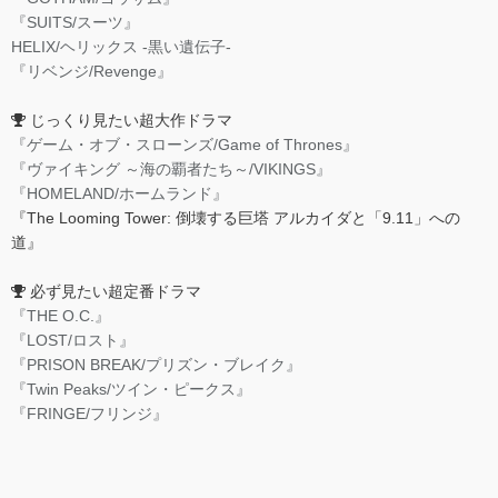
『SUITS/スーツ』
HELIX/ヘリックス -黒い遺伝子-
『リベンジ/Revenge』
じっくり見たい超大作ドラマ
『ゲーム・オブ・スローンズ/Game of Thrones』
『ヴァイキング ～海の覇者たち～/VIKINGS』
『HOMELAND/ホームランド』
『The Looming Tower: 倒壊する巨塔 アルカイダと「9.11」への
道』
必ず見たい超定番ドラマ
『THE O.C.』
『LOST/ロスト』
『PRISON BREAK/プリズン・ブレイク』
『Twin Peaks/ツイン・ピークス』
『FRINGE/フリンジ』