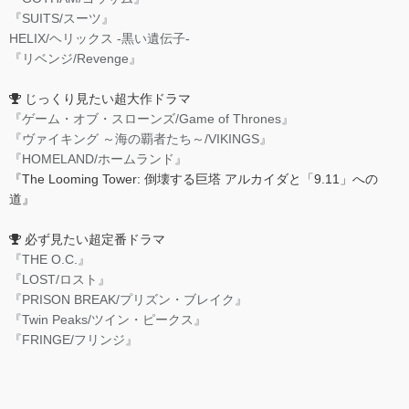
『SUITS/スーツ』
HELIX/ヘリックス -黒い遺伝子-
『リベンジ/Revenge』
じっくり見たい超大作ドラマ
『ゲーム・オブ・スローンズ/Game of Thrones』
『ヴァイキング ～海の覇者たち～/VIKINGS』
『HOMELAND/ホームランド』
『The Looming Tower: 倒壊する巨塔 アルカイダと「9.11」への
道』
必ず見たい超定番ドラマ
『THE O.C.』
『LOST/ロスト』
『PRISON BREAK/プリズン・ブレイク』
『Twin Peaks/ツイン・ピークス』
『FRINGE/フリンジ』