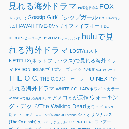
見れる海外ドラマ
FOX
ER緊急救命室
Gossip Girl/ゴシップガール
glee(グリー)
GOTHAM/ゴッ
HAWAII FIVE-0/ハワイファイブオー
HBO
サム
huluで見
HEROES/ヒーローズ
HOMELAND/ホームランド
れる海外ドラマ
LOST/ロスト
NETFLIX(ネットフリックス)で見れる海外ドラ
マ
PRISON BREAK/プリズン・ブレイク
PV出演
SUITS/スーツ
THE O.C.
U-NEXTで
THE O.C./ジ・オーシー
見れる海外ドラマ
WHITE COLLAR/ホワイトカラー
ウォーキン
アメコミが原作
WOWOWで見れる海外ドラマ
グ・デッド/The Walking Dead
カワイイ
キャスト一
ジ・オリジナルズ
覧
ゲーム・オブ・スローンズ/Game of Thrones
(The Originals)
フィアー・
スーパーナチュラル(SUPERNATURAL)