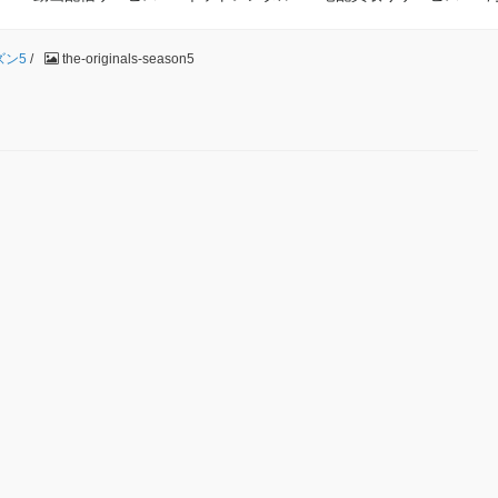
ズン5
/
the-originals-season5