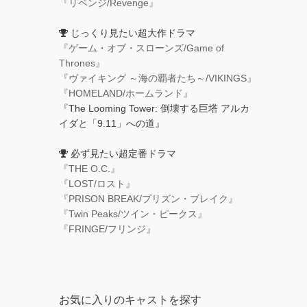
『リベンジ/Revenge』
じっくり見たい超大作ドラマ
『ゲーム・オブ・スローンズ/Game of
Thrones』
『ヴァイキング ～海の覇者たち～/VIKINGS』
『HOMELAND/ホームランド』
『The Looming Tower: 倒壊する巨塔 アルカ
イダと「9.11」への道』
必ず見たい超定番ドラマ
『THE O.C.』
『LOST/ロスト』
『PRISON BREAK/プリズン・ブレイク』
『Twin Peaks/ツイン・ピークス』
『FRINGE/フリンジ』
お気に入りのキャストを探す