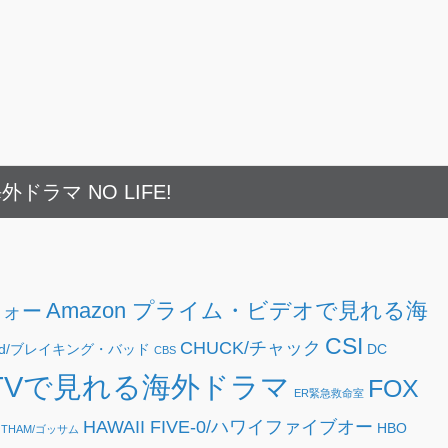
外ドラマ NO LIFE!
Amazon プライム・ビデオで見れる海
フォー
CSI
CHUCK/チャック
g Bad/ブレイキング・バッド
DC
CBS
TVで見れる海外ドラマ
FOX
ER緊急救命室
HAWAII FIVE-0/ハワイファイブオー
HBO
OTHAM/ゴッサム