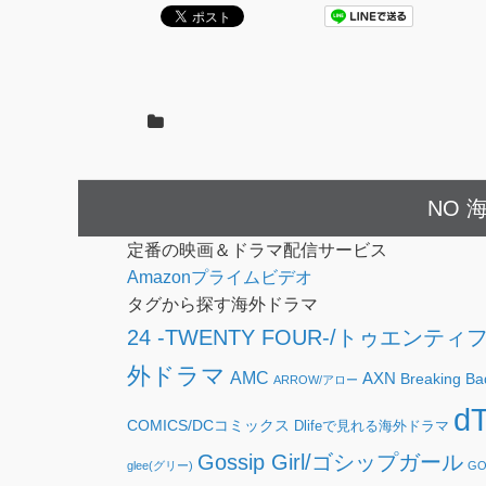
NO 海
定番の映画＆ドラマ配信サービス
Amazonプライムビデオ
タグから探す海外ドラマ
24 -TWENTY FOUR-/トゥエンティ
外ドラマ
AMC
AXN
Breakin
ARROW/アロー
d
COMICS/DCコミックス
Dlifeで見れる海外ドラマ
Gossip Girl/ゴシップガール
glee(グリー)
G