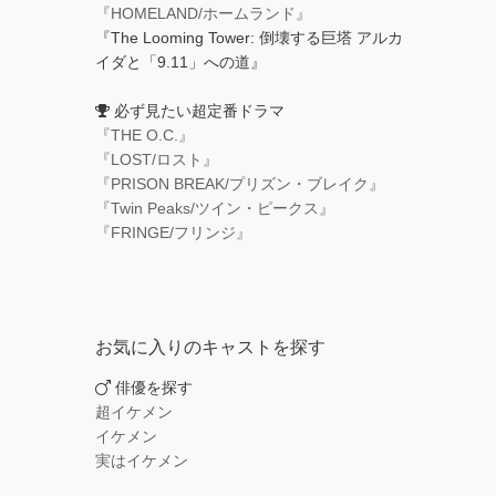
『HOMELAND/ホームランド』
『The Looming Tower: 倒壊する巨塔 アルカ
イダと「9.11」への道』
必ず見たい超定番ドラマ
『THE O.C.』
『LOST/ロスト』
『PRISON BREAK/プリズン・ブレイク』
『Twin Peaks/ツイン・ピークス』
『FRINGE/フリンジ』
お気に入りのキャストを探す
俳優を探す
超イケメン
イケメン
実はイケメン