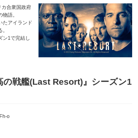
リカ合衆国政府
の物語。
いたアイランド
る。
ズン1で完結し
艦(Last Resort)』シーズン1
Fh-o