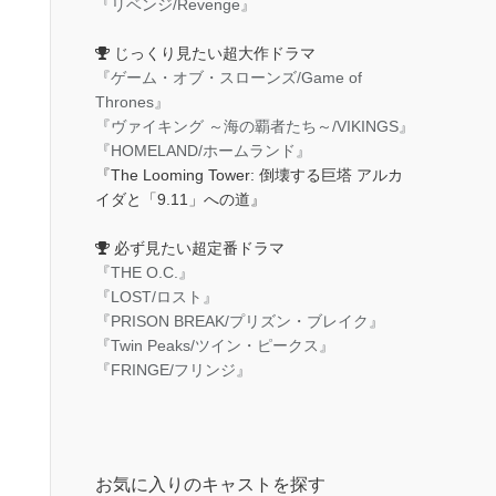
『リベンジ/Revenge』
じっくり見たい超大作ドラマ
『ゲーム・オブ・スローンズ/Game of
Thrones』
『ヴァイキング ～海の覇者たち～/VIKINGS』
『HOMELAND/ホームランド』
『The Looming Tower: 倒壊する巨塔 アルカ
イダと「9.11」への道』
必ず見たい超定番ドラマ
『THE O.C.』
『LOST/ロスト』
『PRISON BREAK/プリズン・ブレイク』
『Twin Peaks/ツイン・ピークス』
『FRINGE/フリンジ』
お気に入りのキャストを探す