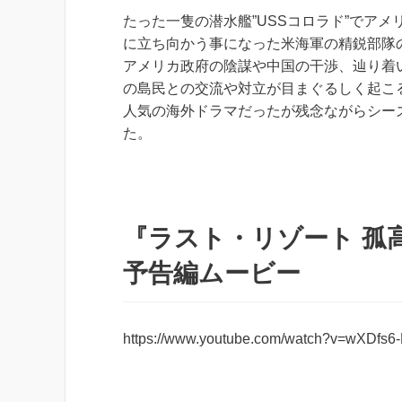
たった一隻の潜水艦”USSコロラド”でアメ
に立ち向かう事になった米海軍の精鋭部隊
アメリカ政府の陰謀や中国の干渉、辿り着
の島民との交流や対立が目まぐるしく起こ
人気の海外ドラマだったが残念ながらシー
た。
『ラスト・リゾート 孤高の戦
予告編ムービー
https://www.youtube.com/watch?v=wXDfs6-