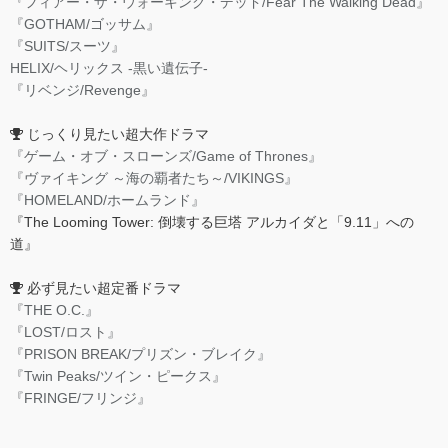
『フィアー・ザ・ウォーキング・デッド/Fear The Walking Dead』
『GOTHAM/ゴッサム』
『SUITS/スーツ』
HELIX/ヘリックス -黒い遺伝子-
『リベンジ/Revenge』
じっくり見たい超大作ドラマ
『ゲーム・オブ・スローンズ/Game of Thrones』
『ヴァイキング ～海の覇者たち～/VIKINGS』
『HOMELAND/ホームランド』
『The Looming Tower: 倒壊する巨塔 アルカイダと「9.11」への
道』
必ず見たい超定番ドラマ
『THE O.C.』
『LOST/ロスト』
『PRISON BREAK/プリズン・ブレイク』
『Twin Peaks/ツイン・ピークス』
『FRINGE/フリンジ』