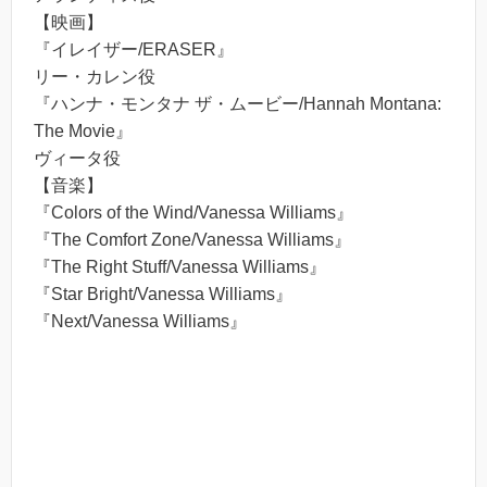
【映画】
『イレイザー/ERASER』
リー・カレン役
『ハンナ・モンタナ ザ・ムービー/Hannah Montana:
The Movie』
ヴィータ役
【音楽】
『Colors of the Wind/Vanessa Williams』
『The Comfort Zone/Vanessa Williams』
『The Right Stuff/Vanessa Williams』
『Star Bright/Vanessa Williams』
『Next/Vanessa Williams』