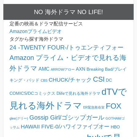
NO 海外ドラマ NO LIFE!
定番の映画＆ドラマ配信サービス
Amazonプライムビデオ
タグから探す海外ドラマ
24 -TWENTY FOUR-/トゥエンティフォー
Amazon プライム・ビデオで見れる海
外ドラマ
AMC
AXN
Breaking Bad/ブレイ
ARROW/アロー
CSI
CHUCK/チャック
キング・バッド
DC
CBS
dTVで
COMICS/DCコミックス
Dlifeで見れる海外ドラマ
見れる海外ドラマ
FOX
ER緊急救命室
Gossip Girl/ゴシップガール
glee(グリー)
GOTHAM/ゴ
HAWAII FIVE-0/ハワイファイブオー
HBO
ッサム