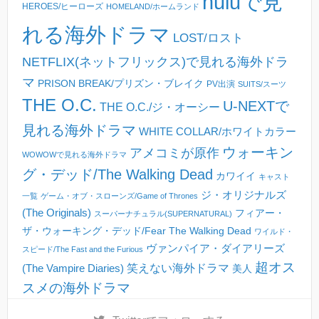
huluで見
HEROES/ヒーローズ
HOMELAND/ホームランド
れる海外ドラマ
LOST/ロスト
NETFLIX(ネットフリックス)で見れる海外ドラ
マ
PRISON BREAK/プリズン・ブレイク
PV出演
SUITS/スーツ
THE O.C.
U-NEXTで
THE O.C./ジ・オーシー
見れる海外ドラマ
WHITE COLLAR/ホワイトカラー
ウォーキン
アメコミが原作
WOWOWで見れる海外ドラマ
グ・デッド/The Walking Dead
カワイイ
キャスト
ジ・オリジナルズ
一覧
ゲーム・オブ・スローンズ/Game of Thrones
(The Originals)
フィアー・
スーパーナチュラル(SUPERNATURAL)
ザ・ウォーキング・デッド/Fear The Walking Dead
ワイルド・
ヴァンパイア・ダイアリーズ
スピード/The Fast and the Furious
超オス
(The Vampire Diaries)
笑えない海外ドラマ
美人
スメの海外ドラマ