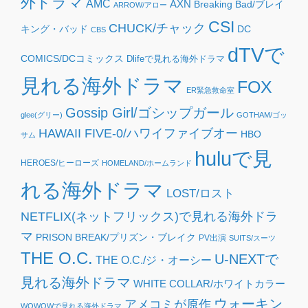
外ドラマ
AMC
AXN
Breaking Bad/ブレイ
ARROW/アロー
CSI
CHUCK/チャック
キング・バッド
DC
CBS
dTVで
COMICS/DCコミックス
Dlifeで見れる海外ドラマ
見れる海外ドラマ
FOX
ER緊急救命室
Gossip Girl/ゴシップガール
glee(グリー)
GOTHAM/ゴッ
HAWAII FIVE-0/ハワイファイブオー
HBO
サム
huluで見
HEROES/ヒーローズ
HOMELAND/ホームランド
れる海外ドラマ
LOST/ロスト
NETFLIX(ネットフリックス)で見れる海外ドラ
マ
PRISON BREAK/プリズン・ブレイク
PV出演
SUITS/スーツ
THE O.C.
U-NEXTで
THE O.C./ジ・オーシー
見れる海外ドラマ
WHITE COLLAR/ホワイトカラー
ウォーキン
アメコミが原作
WOWOWで見れる海外ドラマ